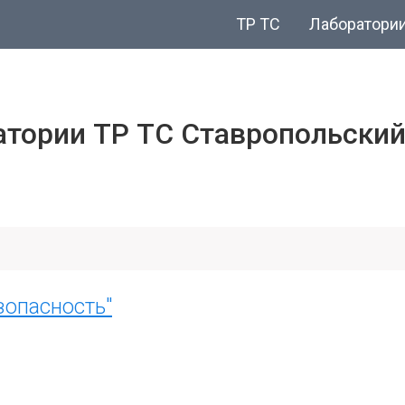
ТР ТС
Лаборатори
тории ТР ТС Ставропольский
опасность"