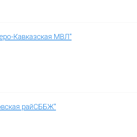
еро-Кавказская МВЛ"
овская райСББЖ"