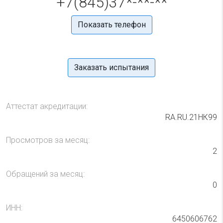
+7(845)37*-**-**
Показать телефон
Заказать испытания
Аттестат акредитации:
RA.RU.21НК99
Просмотров за месяц:
2
Обращений за месяц:
0
ИНН:
6450606762