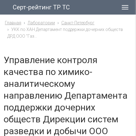
Серт-рейтинг ТР ТС
Гла
ме
Главная
Лаборатории
Санкт-Петербург
УКК по ХАН Департамент поддержки дочерних обществ
ДРД ООО "Газ...
Управление контроля
качества по химико-
аналитическому
направлению Департамента
поддержки дочерних
обществ Дирекции систем
разведки и добычи ООО