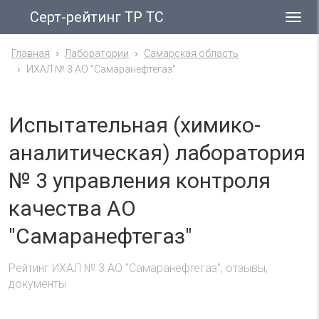
Серт-рейтинг ТР ТС
Гла
ме
Главная
Лаборатории
Самарская область
ИХАЛ № 3 АО "Самаранефтегаз"
Испытательная (химико-
аналитическая) лаборатория
№ 3 управления контроля
качества АО
"Самаранефтегаз"
Рейтинг ИХАЛ № 3 АО "Самаранефтегаз", отзывы,
документы