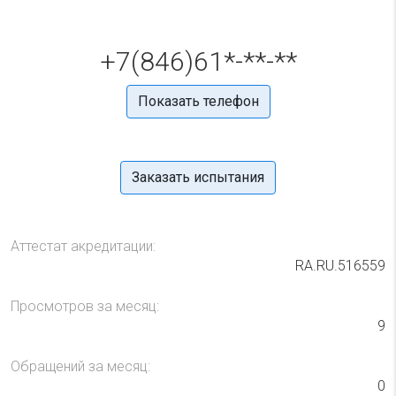
+7(846)61*-**-**
Показать телефон
Заказать испытания
Аттестат акредитации:
RA.RU.516559
Просмотров за месяц:
9
Обращений за месяц:
0