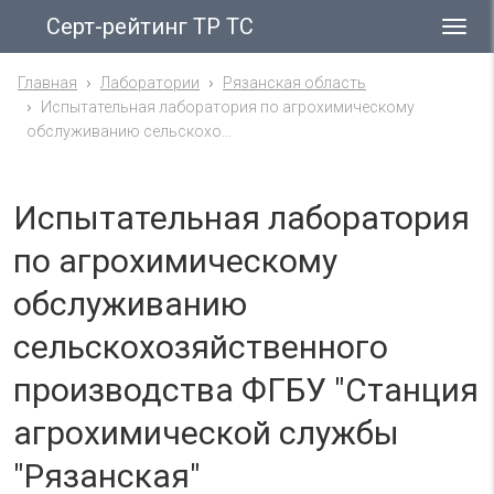
Серт-рейтинг ТР ТС
Гла
ме
Главная
Лаборатории
Рязанская область
Испытательная лаборатория по агрохимическому
обслуживанию сельскохо...
Испытательная лаборатория
по агрохимическому
обслуживанию
сельскохозяйственного
производства ФГБУ "Станция
агрохимической службы
"Рязанская"