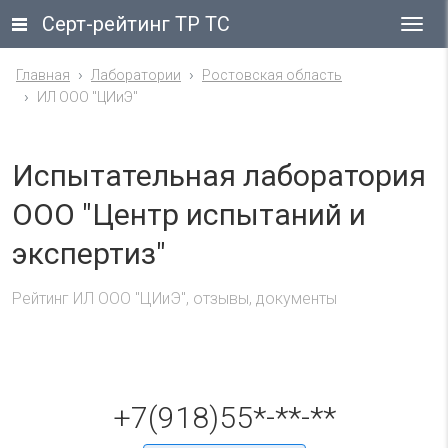
Серт-рейтинг ТР ТС
Гла
ме
Главная
Лаборатории
Ростовская область
ИЛ ООО "ЦИиЭ"
Испытательная лаборатория
ООО "Центр испытаний и
экспертиз"
Рейтинг ИЛ ООО "ЦИиЭ", отзывы, документы
+7(918)55*-**-**