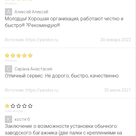
Отлично
А
Алексей Алексей
Молодцы! Хорошая организация, работают честно и
быстро!!! ?Рекомендую!!!
Источник: https://yandex.ru
30 января 2022
Отлично
С
Сарана Анастасия
Отличный сервис. Не дорого, быстро, качественно.
Источник: https://yandex.ru
30 июня 2021
Хуже не куда
К
костя б.
Заключение о возможности установки обычного
заводского багажника (две палки с креплениями на