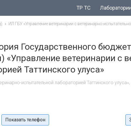
ТР ТС
Лаборатори
я)
ИЛ ГБУ «Управление ветеринарии с ветеринарно-испытательной
ория Государственного бюдже
я) «Управление ветеринарии с в
рией Таттинского улуса»
теринарно-испытательной лабораторией Таттинского улуса»,
Показать телефон