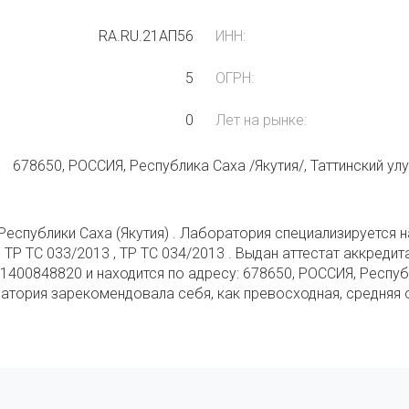
RA.RU.21АП56
ИНН:
5
ОГРН:
0
Лет на рынке:
678650, РОССИЯ, Республика Саха /Якутия/, Таттинский ул
еспублики Саха (Якутия) . Лаборатория специализируется н
 , ТР ТС 033/2013 , ТР ТС 034/2013 . Выдан аттестат аккре
1400848820 и находится по адресу: 678650, РОССИЯ, Республи
ратория зарекомендовала себя, как превосходная, средняя 