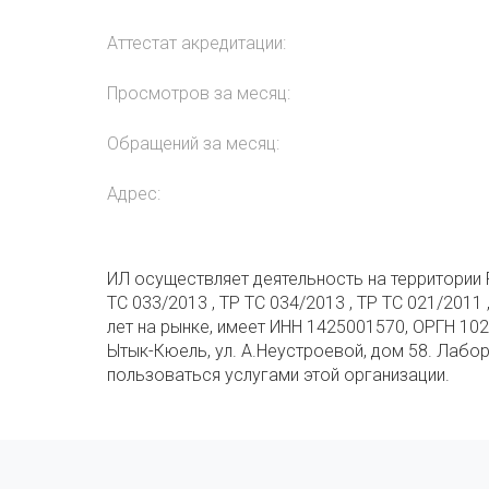
Аттестат акредитации:
Просмотров за месяц:
Обращений за месяц:
Адрес:
ИЛ осуществляет деятельность на территории Р
ТС 033/2013 , ТР ТС 034/2013 , ТР ТС 021/2011
лет на рынке, имеет ИНН 1425001570, ОРГН 102
Ытык-Кюель, ул. А.Неустроевой, дом 58. Лабо
пользоваться услугами этой организации.