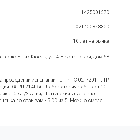
1425001570
1021400848820
10 лет на рынке
ус, село Ытык-Кюель, ул. А.Неустроевой, дом 58
а проведении испытаний по ТР ТС 021/2011 , ТР
дитации RA.RU.21АП56. Лаборатория работает 10
ка Саха /Якутия/, Таттинский улус, село
оценка по отзывам - 5.00 из 5. Можно смело