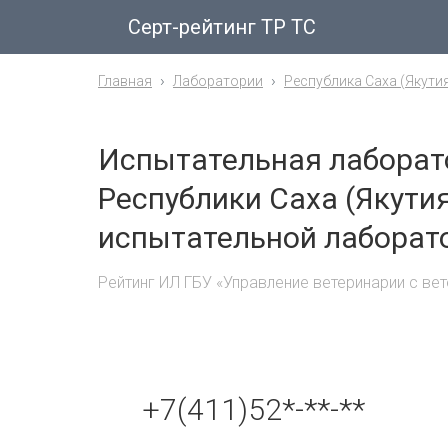
Серт-рейтинг ТР ТС
Главная
Лаборатории
Республика Саха (Якути
Испытательная лаборат
Республики Саха (Якути
испытательной лаборато
Рейтинг ИЛ ГБУ «Управление ветеринарии с ве
+7(411)52*-**-**