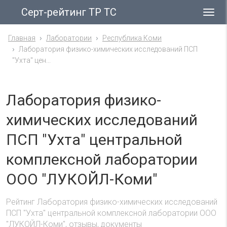
Серт-рейтинг ТР ТС
Гла
ме
Главная
Лаборатории
Республика Коми
Лаборатория физико-химических исследований ПСП
"Ухта" цен...
Лаборатория физико-
химических исследований
ПСП "Ухта" центральной
комплексной лаборатории
ООО "ЛУКОЙЛ-Коми"
Рейтинг Лаборатория физико-химических исследований
ПСП "Ухта" центральной комплексной лаборатории ООО
"ЛУКОЙЛ-Коми", отзывы, документы