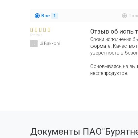
Все
1
Пол
Отзыв об испыт
Отлично
Сроки исполнения бы
J
Ji Bakkoni
формате. Качество 
уверенность в безоп
Основываясь на выш
нефтепродуктов.
Документы ПАО"Бурятне