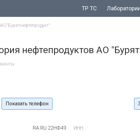
ТР ТС
Лаборатори
ПАО"Бурятнефтепродукт"
ория нефтепродуктов АО "Бурят
ументы
Показать телефон
RA.RU.22НФ49
ИНН: