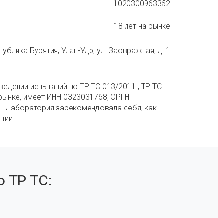
1020300963352
18 лет на рынке
ублика Бурятия, Улан-Удэ, ул. Заовражная, д. 1
едении испытаний по ТР ТС 013/2011 , ТР ТС
 рынке, имеет ИНН 0323031768, ОРГН
 1. Лаборатория зарекомендовала себя, как
ции.
 ТР ТС: