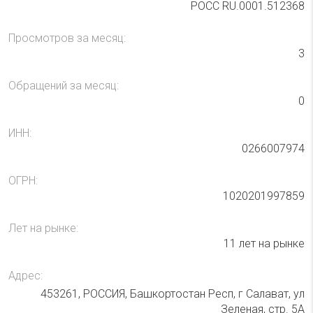
РОСС RU.0001.512368
Просмотров за месяц:
3
Обращений за месяц:
0
ИНН:
0266007974
ОГРН:
1020201997859
Лет на рынке:
11 лет на рынке
Адрес:
453261, РОССИЯ, Башкортостан Респ, г Салават, ул
Зеленая, стр. 5А