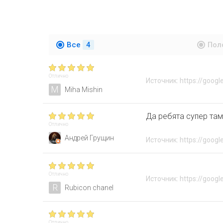
Все
4
Пол
Отлично
Источник: https://googl
M
Miha Mishin
Да ребята супер та
Отлично
Андрей Грущин
Источник: https://googl
Отлично
Источник: https://googl
R
Rubicon chanel
Отлично