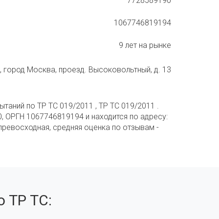
7728589190
1067746819194
9 лет на рынке
 город Москва, проезд. Высоковольтный, д. 13
аний по ТР ТС 019/2011 , ТР ТС 019/2011 .
, ОРГН 1067746819194 и находится по адресу:
превосходная, средняя оценка по отзывам -
 ТР ТС: