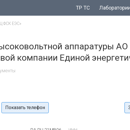
ТР ТС
Лаборатори
Ц ФСК ЕЭС»
ысоковольтной аппаратуры АО 
вой компании Единой энергети
кументы
Показать телефон