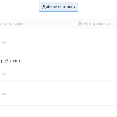
Добавить отзыв
ожительные
Нейтральные
e.com
м работают.
e.com
e.com