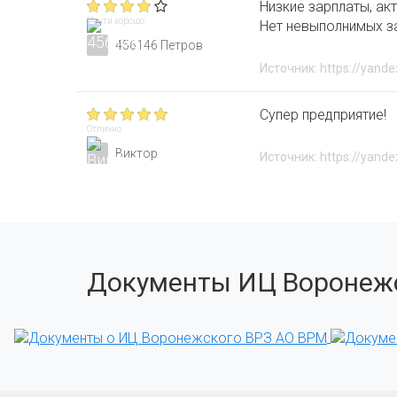
Низкие зарплаты, а
Почти хорошо
Нет невыполнимых за
456146 Петров
Источник: https://yande
Супер предприятие!
Отлично
Виктор
Источник: https://yande
Документы ИЦ Воронежс