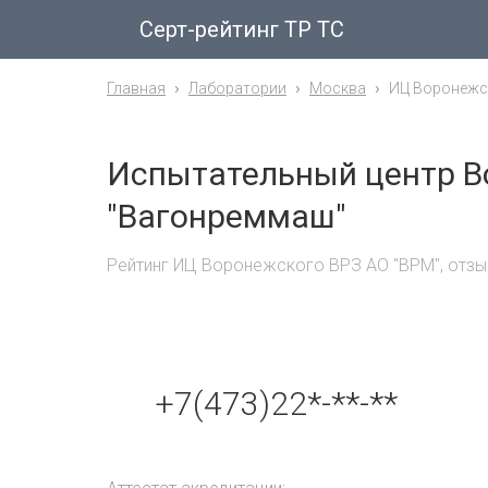
Серт-рейтинг ТР ТС
Главная
Лаборатории
Москва
ИЦ Воронежс
Испытательный центр В
"Вагонреммаш"
Рейтинг ИЦ Воронежского ВРЗ АО "ВРМ", отзы
+7(473)22*-**-**