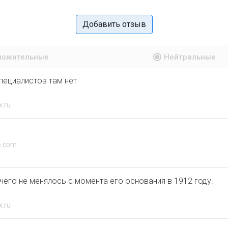
Добавить отзыв
ложительные
Нейтральные
пециалистов там нет
x.ru
e.com
чего не менялось с момента его основания в 1912 году.
x.ru