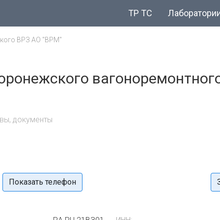
ТР ТС
Лаборатори
кого ВРЗ АО "ВРМ"
оронежского вагоноремонтного
вы, документы
Показать телефон