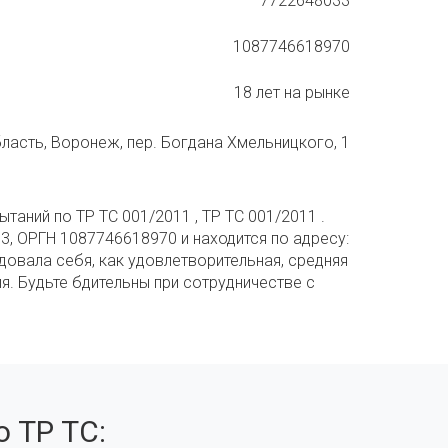
7722648033
1087746618970
18 лет на рынке
асть, Воронеж, пер. Богдана Хмельницкого, 1
аний по ТР ТС 001/2011 , ТР ТС 001/2011 .
3, ОРГН 1087746618970 и находится по адресу:
овала себя, как удовлетворительная, средняя
ия. Будьте бдительны при сотрудничестве с
 ТР ТС: