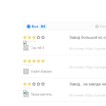
Все
84
По
Завод большой но с
Нормально
Сергей З
Источник: https://yande
Отлично
Источник: https://googl
V
Vadim Bakaev
Завод….на заводе ни
Плохо
Председатель
Источник: https://yande