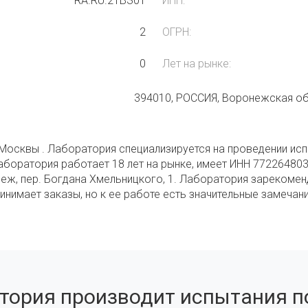
RA.RU.21ВЗ01
ИНН:
2
ОГРН:
0
Лет на рынке:
394010, РОССИЯ, Воронежская обл
Москвы . Лаборатория специализируется на проведении испыт
аборатория работает 18 лет на рынке, имеет ИНН 772264803
ж, пер. Богдана Хмельницкого, 1. Лаборатория зарекоменд
ринимает заказы, но к ее работе есть значительные замечан
тория производит испытания по