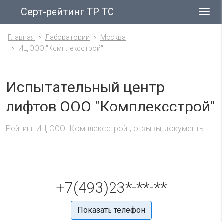
Серт-рейтинг ТР ТС
Гла
ме
Главная
Лаборатории
Москва
ИЦ ООО "Комплексстрой"
Испытательный центр
лифтов ООО "Комплексстрой"
Рейтинг ИЦ ООО "Комплексстрой", отзывы, документы
+7(493)23*-**-**
Показать телефон