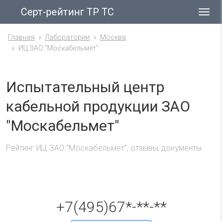
Серт-рейтинг ТР ТС
Гла
ме
Главная
Лаборатории
Москва
ИЦ ЗАО "Москабельмет"
Испытательный центр
кабельной продукции ЗАО
"Москабельмет"
Рейтинг ИЦ ЗАО "Москабельмет", отзывы, документы
+7(495)67*-**-**