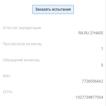
Заказать испытания
Аттестат акредитации:
RA.RU.21НА05
Просмотров за месяц:
7
Обращений за месяц:
0
ИНН:
7726056662
ОГРН:
1027739877054