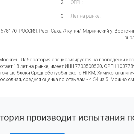
2
ОГРН:
0
Лет на рынке:
678170, РОССИЯ, Респ Саха /Якутия/, Мирнинский у, Восто
ана
Москвы . Лаборатория специализируется на проведении испы
тает 18 лет на рынке, имеет ИНН 7703508520, ОРГН 1037789
осточные блоки Среднеботуобинского НГКМ, Химико-аналити
сходная, средняя оценка по отзывам - 4.54 из 5. Можно см
тория производит испытания по