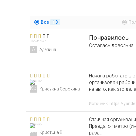
Все
13
По
Понравилось
Нормально
Осталась довольна.
А
Аделина
Начала работать в э
Отлично
организован рабочий
на авто, как это де
Кристина Сорокина
Источник: https://yande
Отличная организаци
Отлично
Правда, от метро (и
Кристина В.
раза…