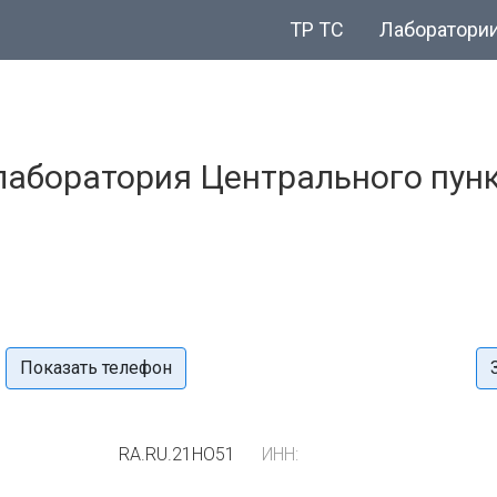
ТР ТС
Лаборатори
лаборатория Центрального пунк
Показать телефон
RA.RU.21НО51
ИНН: