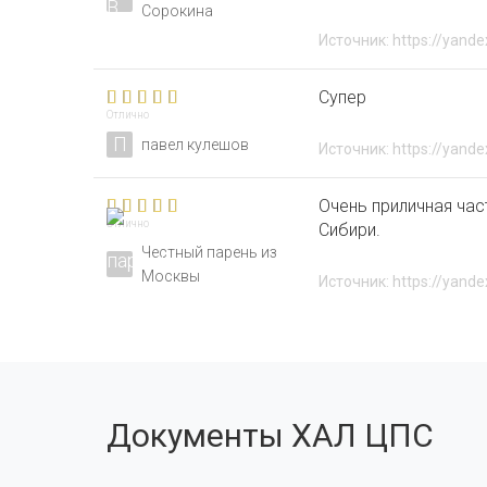
Сорокина
Источник: https://yande
Супер
Отлично
П
павел кулешов
Источник: https://yande
Очень приличная ча
Отлично
Сибири.
Честный парень из
Москвы
Источник: https://yande
Документы ХАЛ ЦПС