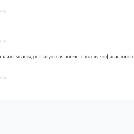
x.ru
x.ru
стная компания, реализующая новые, сложные и финансово 
x.ru