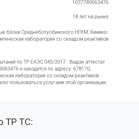
1037789063476
18 лет на рынке
чные блоки Среднеботуобинского НГКМ, Химико-
литическая лаборатория со складом реактивов
таний по ТР ЕАЭС 045/2017 . Выдан аттестат
063476 и находится по адресу: 678170,
ческая лаборатория со складом реактивов.
ело пользоваться услугами этой организации.
 ТР ТС: