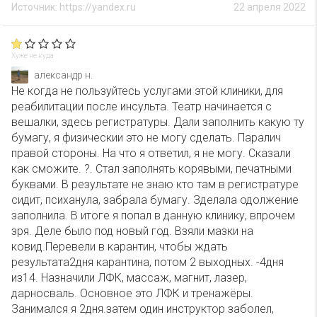
Источник: https://yandex.ru
22 апреля 2022
Хуже не куда
александр н.
Не когда не пользуйтесь услугами этой клиники, для
реабилитации после инсульта. Театр начинается с
вешалки, здесь регистратуры. Дали заполнить какую ту
бумагу, я физическии это не могу сделать. Паралич
правой стороны. На что я ответил, я не могу. Сказали
как сможите. ?. Стал заполнять корявыми, печатными
буквами. В результате не знаю кто там в регистратуре
сидит, психанула, забрала бумагу. Зделала одолжение
заполнила. В итоге я попал в данную клинику, впрочем
зря. Деле было под новый год. Взяли мазки на
ковид.Перевели в карантин, чтобы ждать
результата2дня карантина, потом 2 выходных. -4дня
из14. Назначили ЛФК, массаж, магнит, лазер,
дарносваль. Основное это ЛФК и тренажёры.
Занимался я 2дня.затем один инструктор заболел,