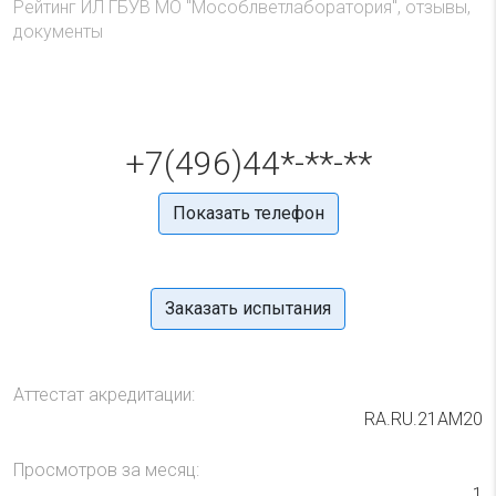
Рейтинг ИЛ ГБУВ МО "Мособлветлаборатория", отзывы,
документы
+7(496)44*-**-**
Показать телефон
Заказать испытания
Аттестат акредитации:
RA.RU.21АМ20
Просмотров за месяц:
1