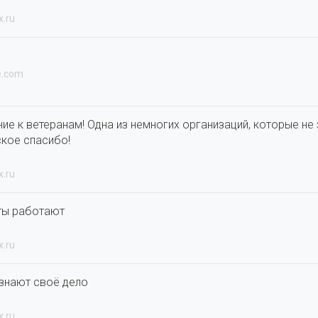
x.ru
e.com
ие к ветеранам! Одна из немногих организаций, которые н
кое спасибо!
x.ru
ты работают
x.ru
знают своё дело
x.ru