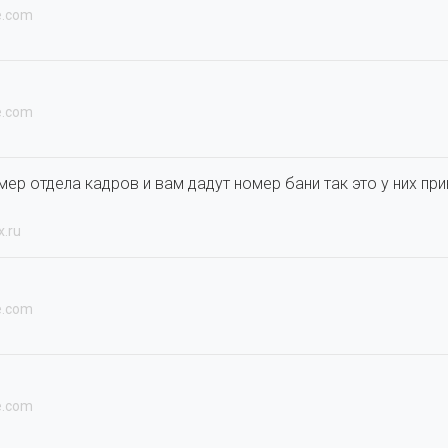
e.com
e.com
мер отдела кадров и вам дадут номер бани так это у них пр
x.ru
e.com
e.com