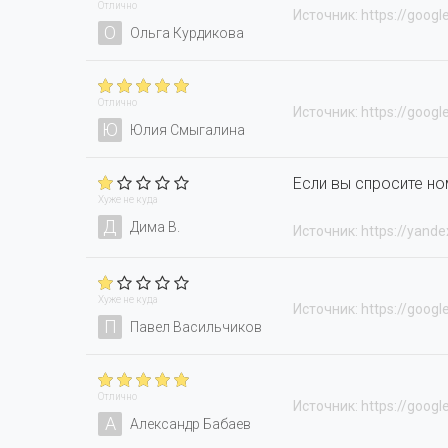
Отлично
Источник: https://googl
О
Ольга Курдикова
Отлично
Источник: https://googl
Ю
Юлия Смыгалина
Если вы спросите но
Хуже не куда
Д
Дима В.
Источник: https://yande
Хуже не куда
Источник: https://googl
П
Павел Васильчиков
Отлично
Источник: https://googl
А
Александр Бабаев