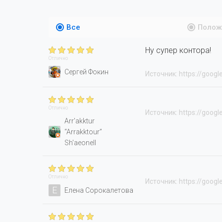
Все
Полож
Ну супер контора!
Отлично
Сергей Фокин
Источник: https://googl
Отлично
Источник: https://googl
Arr'akktur
“Arrakktour”
Sh'aeonell
Отлично
Источник: https://googl
Е
Елена Сорокалетова