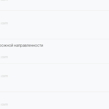
e.com
рожной направленности
e.com
e.com
e.com