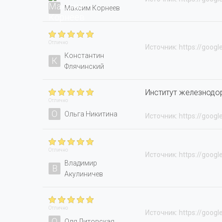
Максим Корнеев
Отлично
Источник: https://googl
Константин
К
Флячинский
Институт железнодо
Отлично
О
Ольга Никитина
Источник: https://googl
Отлично
Источник: https://googl
Владимир
В
Акулиничев
Отлично
Источник: https://googl
О
Оля Литовская