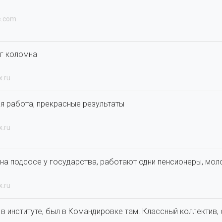
e.com
 г коломна
x.ru
я работа, прекрасные результаты
x.ru
на подсосе у государства, работают одни пенсионеры, мол
x.ru
в институте, был в Командировке там. Классный коллектив, 