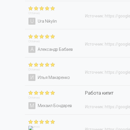
Отлично
Источник: https://googl
U
Ura Nikylin
Отлично
Источник: https://googl
А
Александр Бабаев
Отлично
Источник: https://googl
И
Илья Макаренко
Работа кипит
Отлично
М
Михаил Бондарев
Источник: https://googl
Отлично
Источник: https://googl