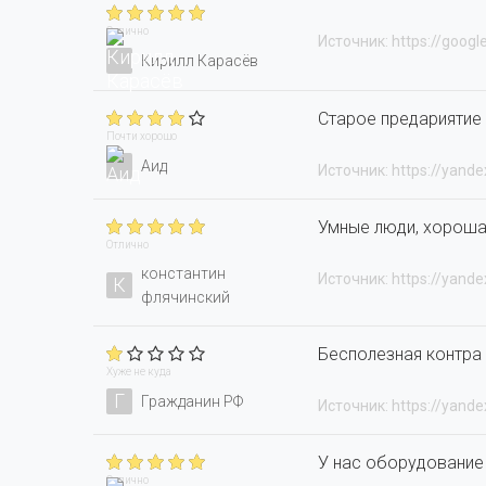
Отлично
Источник: https://googl
Кирилл Карасёв
Старое предариятие
Почти хорошо
Аид
Источник: https://yande
Умные люди, хороша
Отлично
константин
Источник: https://yande
К
флячинский
Бесполезная контра 
Хуже не куда
Г
Гражданин РФ
Источник: https://yande
У нас оборудование 
Отлично