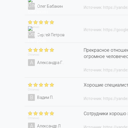
Олег Бабакин
Источник: https://yande
Отлично
Источник: https://googl
Сергей Петров
Прекрасное отношен
Отлично
огромное человечес
А
Александра Г.
Источник: https://yande
Хорошие специалис
Отлично
В
Вадим П.
Источник: https://yande
Сотрудники хорошо 
Отлично
А
Александр Л
Источник: https://yande