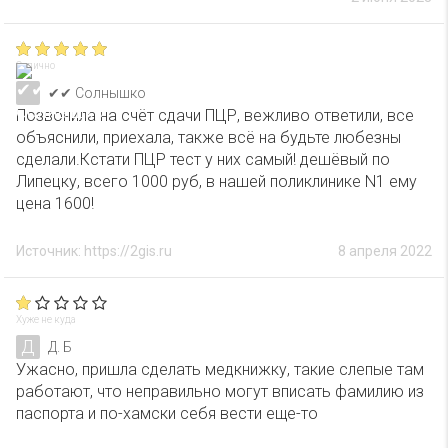
Отлично
✔✔ Солнышко
Позвонила на счёт сдачи ПЦР, вежливо ответили, все
объяснили, приехала, также всё на будьте любезны
сделали.Кстати ПЦР тест у них самый! дешёвый по
Липецку, всего 1000 руб, в нашей поликлинике N1 ему
цена 1600!
Источник: https://2gis.ru
8 апреля 2022
Хуже не куда
Д
Д. Б
Ужасно, пришла сделать медкнижку, такие слепые там
работают, что неправильно могут вписать фамилию из
паспорта и по-хамски себя вести еще-то