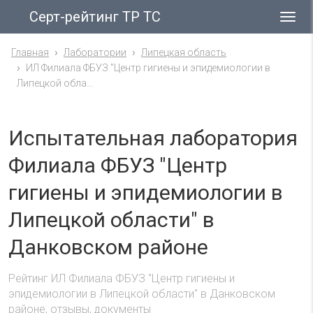
Серт-рейтинг ТР ТС
Гла
ме
Главная
Лаборатории
Липецкая область
ИЛ Филиала ФБУЗ "Центр гигиены и эпидемиологии в
Липецкой обла...
Испытательная лаборатория
Филиала ФБУЗ "Центр
гигиены и эпидемиологии в
Липецкой области" в
Данковском районе
Рейтинг ИЛ Филиала ФБУЗ "Центр гигиены и
эпидемиологии в Липецкой области" в Данковском
районе, отзывы, документы