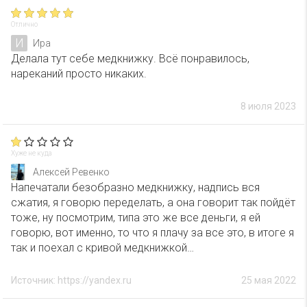
Отлично
И
Ира
Делала тут себе медкнижку. Всё понравилось,
нареканий просто никаких.
8 июля 2023
Хуже не куда
Алексей Ревенко
Напечатали безобразно медкнижку, надпись вся
сжатия, я говорю переделать, а она говорит так пойдёт
тоже, ну посмотрим, типа это же все деньги, я ей
говорю, вот именно, то что я плачу за все это, в итоге я
так и поехал с кривой медкнижкой…
Источник: https://yandex.ru
25 мая 2022