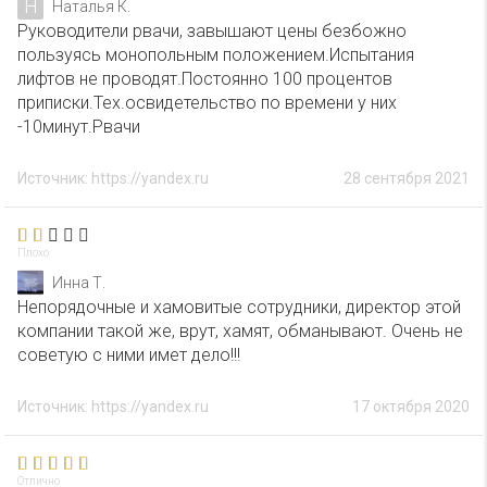
Н
Наталья К.
Руководители рвачи, завышают цены безбожно
пользуясь монопольным положением.Испытания
лифтов не проводят.Постоянно 100 процентов
приписки.Тех.освидетельство по времени у них
-10минут.Рвачи
Источник: https://yandex.ru
28 сентября 2021
Плохо
Инна Т.
Непорядочные и хамовитые сотрудники, директор этой
компании такой же, врут, хамят, обманывают. Очень не
советую с ними имет дело!!!
Источник: https://yandex.ru
17 октября 2020
Отлично