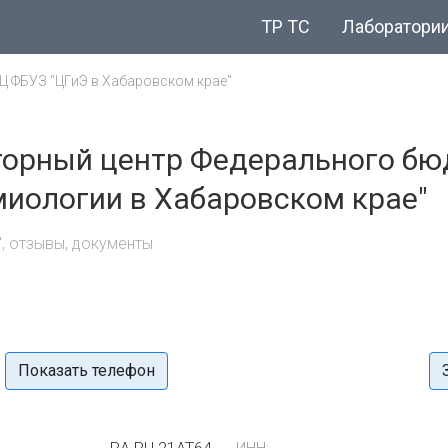
ТР ТС
Лаборатори
Ц ФБУЗ "ЦГиЭ в Хабаровском крае"
орный центр Федерального бю
миологии в Хабаровском крае"
, отзывы, документы
Показать телефон