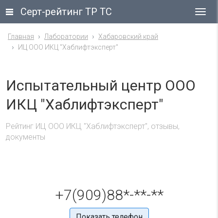
Серт-рейтинг ТР ТС
Гла
ме
Главная
Лаборатории
Хабаровский край
ИЦ ООО ИКЦ "Хаблифтэксперт"
Испытательный центр ООО
ИКЦ "Хаблифтэксперт"
Рейтинг ИЦ ООО ИКЦ "Хаблифтэксперт", отзывы,
документы
+7(909)88*-**-**
Показать телефон