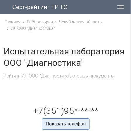
Серт-рейтинг ТР ТС
Гла
ме
Главная
Лаборатории
Челябинская область
ИЛ ООО "Диагностика"
Испытательная лаборатория
ООО "Диагностика"
Рейтинг ИЛ ООО "Диагностика", отзывы, документы
+7(351)95*-**-**
Показать телефон